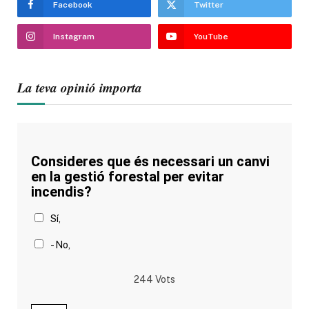
Facebook
Twitter
Instagram
YouTube
La teva opinió importa
Consideres que és necessari un canvi
en la gestió forestal per evitar
incendis?
Sí,
- No,
244
Vots