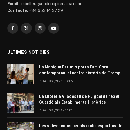
Email :
mbellera@cadenapirenaica.com
Contacte:
+34 653 14 37 29
Facebook
X
Instagram
YouTube
(Twitter)
ÚLTIMES NOTÍCIES
La Manigua Estudio porta l’art floral
contemporani al centre històric de Tremp
7 D'AGOST, 2026 - 14:05
La Llibreria Viladesau de Puigcerdà rep el
Guardó als Establiments Històrics
7 D'AGOST, 2026 - 14:01
Les subvencions per als clubs esportius de