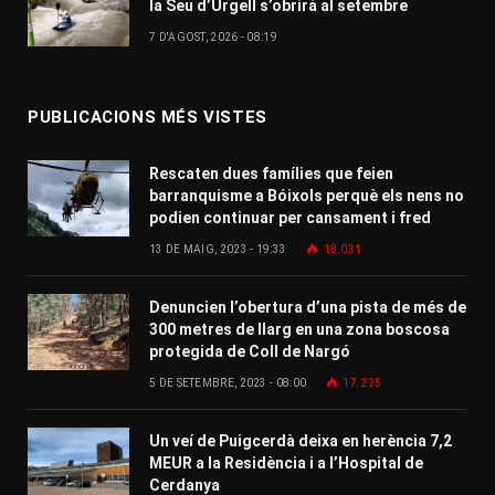
la Seu d’Urgell s’obrirà al setembre
7 D'AGOST, 2026 - 08:19
PUBLICACIONS MÉS VISTES
Rescaten dues famílies que feien
barranquisme a Bóixols perquè els nens no
podien continuar per cansament i fred
13 DE MAIG, 2023 - 19:33
18.031
Denuncien l’obertura d’una pista de més de
300 metres de llarg en una zona boscosa
protegida de Coll de Nargó
5 DE SETEMBRE, 2023 - 08:00
17.225
Un veí de Puigcerdà deixa en herència 7,2
MEUR a la Residència i a l’Hospital de
Cerdanya