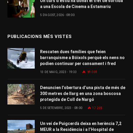
Un curs d’estiu ha donat el tret de sortida
a una Escola de Cinema a Estamariu
5 D'AGOST, 2026 - 08:00
PUBLICACIONS MÉS VISTES
Rescaten dues famílies que feien
barranquisme a Bóixols perquè els nens no
podien continuar per cansament i fred
13 DE MAIG, 2023 - 19:33
18.028
Denuncien l’obertura d’una pista de més de
300 metres de llarg en una zona boscosa
protegida de Coll de Nargó
5 DE SETEMBRE, 2023 - 08:00
17.225
Un veí de Puigcerdà deixa en herència 7,2
MEUR a la Residència i a l’Hospital de