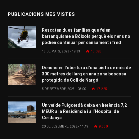
PUBLICACIONS MÉS VISTES
Rescaten dues famílies que feien
barranquisme a Bóixols perquè els nens no
podien continuar per cansament i fred
13 DE MAIG, 2023 - 19:33
18.028
Denuncien l’obertura d’una pista de més de
300 metres de llarg en una zona boscosa
protegida de Coll de Nargó
5 DE SETEMBRE, 2023 - 08:00
17.225
Un veí de Puigcerdà deixa en herència 7,2
MEUR a la Residència i a l’Hospital de
Cerdanya
20 DE DESEMBRE, 2022 - 11:49
9.530