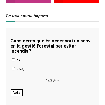
La teva opinió importa
Consideres que és necessari un canvi
en la gestió forestal per evitar
incendis?
Sí,
- No,
243
Vots
Vota