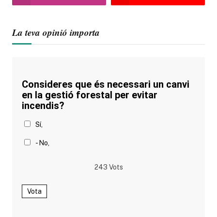
La teva opinió importa
Consideres que és necessari un canvi
en la gestió forestal per evitar
incendis?
Sí,
- No,
243
Vots
Vota