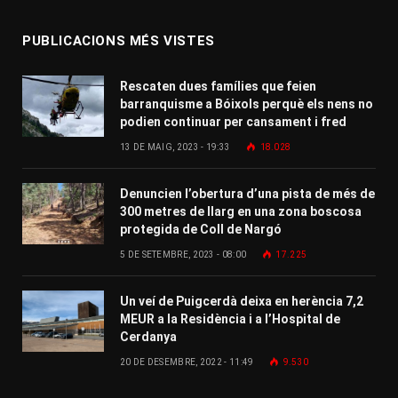
PUBLICACIONS MÉS VISTES
Rescaten dues famílies que feien
barranquisme a Bóixols perquè els nens no
podien continuar per cansament i fred
13 DE MAIG, 2023 - 19:33
18.028
Denuncien l’obertura d’una pista de més de
300 metres de llarg en una zona boscosa
protegida de Coll de Nargó
5 DE SETEMBRE, 2023 - 08:00
17.225
Un veí de Puigcerdà deixa en herència 7,2
MEUR a la Residència i a l’Hospital de
Cerdanya
20 DE DESEMBRE, 2022 - 11:49
9.530