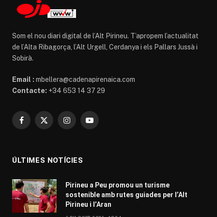
Som el nou diari digital de l’Alt Pirineu. T’apropem l’actualitat
de l’Alta Ribagorça, l’Alt Urgell, Cerdanya i els Pallars Jussà i
Sobirà.
Email :
mbellera@cadenapirenaica.com
Contacte:
+34 653 14 37 29
Facebook
X
Instagram
YouTube
(Twitter)
ÚLTIMES NOTÍCIES
Pirineu a Peu promou un turisme
sostenible amb rutes guiades per l’Alt
Pirineu i l’Aran