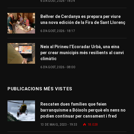
6 D'AGOST, 2026 - 18:34
Bellver de Cerdanya es prepara per viure
una nova edición de la Fira de Sant Llorenç
6 D'AGOST, 2026 - 18:17
Neix al Pirineu l’Ecoradar Urbà, una eina
per crear municipis més resilients al canvi
climàtic
6 D'AGOST, 2026 - 08:00
PUBLICACIONS MÉS VISTES
Rescaten dues famílies que feien
barranquisme a Bóixols perquè els nens no
podien continuar per cansament i fred
13 DE MAIG, 2023 - 19:33
18.028