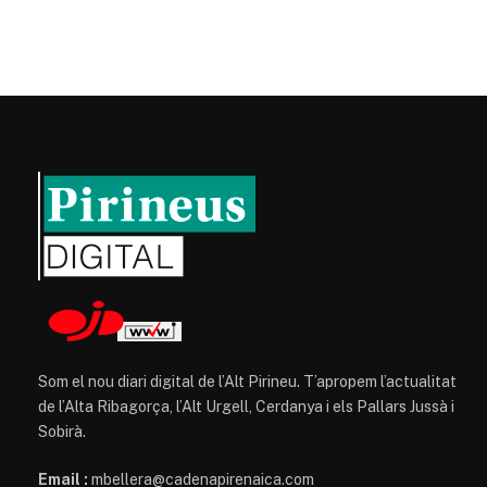
Som el nou diari digital de l’Alt Pirineu. T’apropem l’actualitat
de l’Alta Ribagorça, l’Alt Urgell, Cerdanya i els Pallars Jussà i
Sobirà.
Email :
mbellera@cadenapirenaica.com