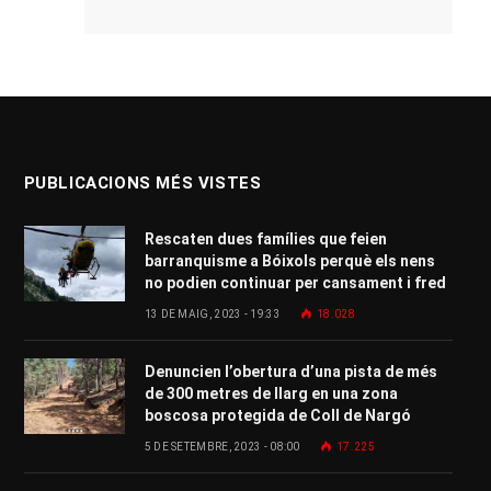
PUBLICACIONS MÉS VISTES
Rescaten dues famílies que feien
barranquisme a Bóixols perquè els nens
no podien continuar per cansament i fred
13 DE MAIG, 2023 - 19:33
18.028
Denuncien l’obertura d’una pista de més
de 300 metres de llarg en una zona
boscosa protegida de Coll de Nargó
5 DE SETEMBRE, 2023 - 08:00
17.225