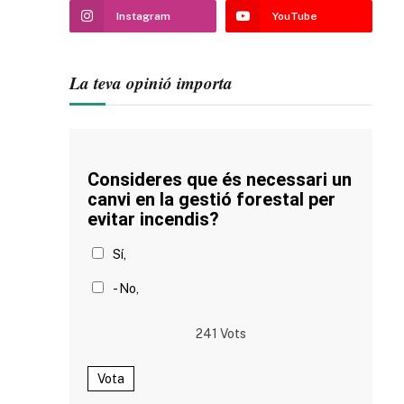
Instagram
YouTube
La teva opinió importa
Consideres que és necessari un
canvi en la gestió forestal per
evitar incendis?
Sí,
- No,
241
Vots
Vota