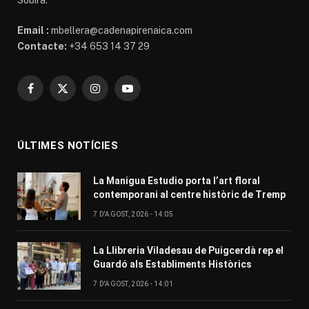
Email :
mbellera@cadenapirenaica.com
Contacte:
+34 653 14 37 29
Facebook
X
Instagram
YouTube
(Twitter)
ÚLTIMES NOTÍCIES
La Manigua Estudio porta l’art floral
contemporani al centre històric de Tremp
7 D'AGOST, 2026 - 14:05
La Llibreria Viladesau de Puigcerdà rep el
Guardó als Establiments Històrics
7 D'AGOST, 2026 - 14:01