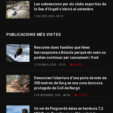
Les subvencions per als clubs esportius de
la Seu d’Urgell s’obrirà al setembre
7 D'AGOST, 2026 - 08:19
PUBLICACIONS MÉS VISTES
Rescaten dues famílies que feien
barranquisme a Bóixols perquè els nens no
podien continuar per cansament i fred
13 DE MAIG, 2023 - 19:33
18.032
Denuncien l’obertura d’una pista de més de
300 metres de llarg en una zona boscosa
protegida de Coll de Nargó
5 DE SETEMBRE, 2023 - 08:00
17.225
Un veí de Puigcerdà deixa en herència 7,2