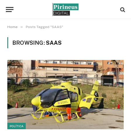
»
Home
Posts Tagged "SAAS"
BROWSING:
SAAS
POLÍTICA