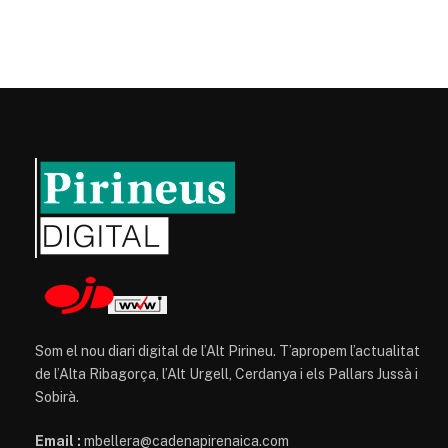
Som el nou diari digital de l’Alt Pirineu. T’apropem l’actualitat
de l’Alta Ribagorça, l’Alt Urgell, Cerdanya i els Pallars Jussà i
Sobirà.
Email :
mbellera@cadenapirenaica.com