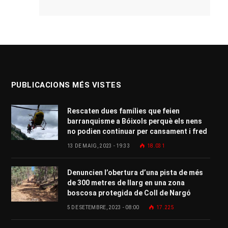
PUBLICACIONS MÉS VISTES
Rescaten dues famílies que feien
barranquisme a Bóixols perquè els nens
no podien continuar per cansament i fred
13 DE MAIG, 2023 - 19:33
18.031
Denuncien l’obertura d’una pista de més
de 300 metres de llarg en una zona
boscosa protegida de Coll de Nargó
5 DE SETEMBRE, 2023 - 08:00
17.225