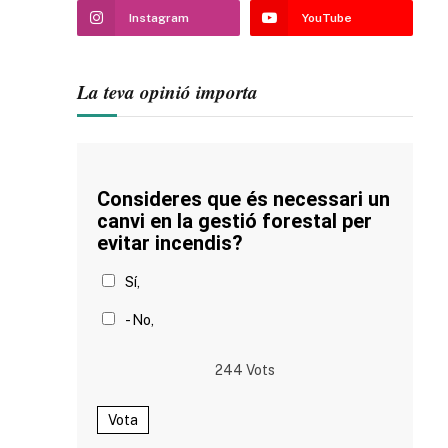
Instagram
YouTube
La teva opinió importa
Consideres que és necessari un
canvi en la gestió forestal per
evitar incendis?
Sí,
- No,
244
Vots
Vota