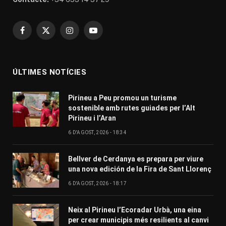
Facebook
X
Instagram
YouTube
(Twitter)
ÚLTIMES NOTÍCIES
Pirineu a Peu promou un turisme
sostenible amb rutes guiades per l’Alt
Pirineu i l’Aran
6 D'AGOST, 2026 - 18:34
Bellver de Cerdanya es prepara per viure
una nova edición de la Fira de Sant Llorenç
6 D'AGOST, 2026 - 18:17
Neix al Pirineu l’Ecoradar Urbà, una eina
per crear municipis més resilients al canvi