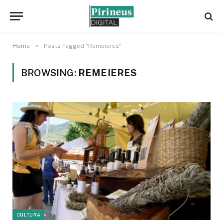
»
Home
Posts Tagged "Remeieres"
BROWSING:
REMEIERES
CULTURA