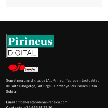
Som el nou diari digital de l’Alt Pirineu. T’apropem l’actualitat
de l’Alta Ribagorça, l’Alt Urgell, Cerdanya i els Pallars Jussà i
Sobirà.
Email :
mbellera@cadenapirenaica.com
Contacte:
+34 653 14 37 29