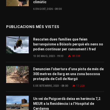
climàtic
6 D'AGOST, 2026 - 08:00
PUBLICACIONS MÉS VISTES
Rescaten dues famílies que feien
barranquisme a Bóixols perquè els nens no
podien continuar per cansament i fred
13 DE MAIG, 2023 - 19:33
18.028
Denuncien l’obertura d’una pista de més de
300 metres de llarg en una zona boscosa
protegida de Coll de Nargó
5 DE SETEMBRE, 2023 - 08:00
17.225
Un veí de Puigcerdà deixa en herència 7,2
MEUR a la Residència i a l’Hospital de
Cerdanya