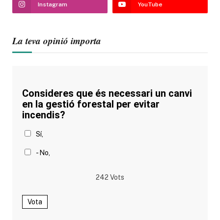
Instagram
YouTube
La teva opinió importa
Consideres que és necessari un canvi
en la gestió forestal per evitar
incendis?
Sí,
- No,
242
Vots
Vota