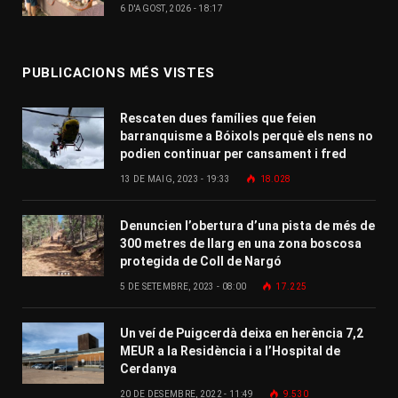
6 D'AGOST, 2026 - 18:17
PUBLICACIONS MÉS VISTES
Rescaten dues famílies que feien
barranquisme a Bóixols perquè els nens no
podien continuar per cansament i fred
13 DE MAIG, 2023 - 19:33
18.028
Denuncien l’obertura d’una pista de més de
300 metres de llarg en una zona boscosa
protegida de Coll de Nargó
5 DE SETEMBRE, 2023 - 08:00
17.225
Un veí de Puigcerdà deixa en herència 7,2
MEUR a la Residència i a l’Hospital de
Cerdanya
20 DE DESEMBRE, 2022 - 11:49
9.530