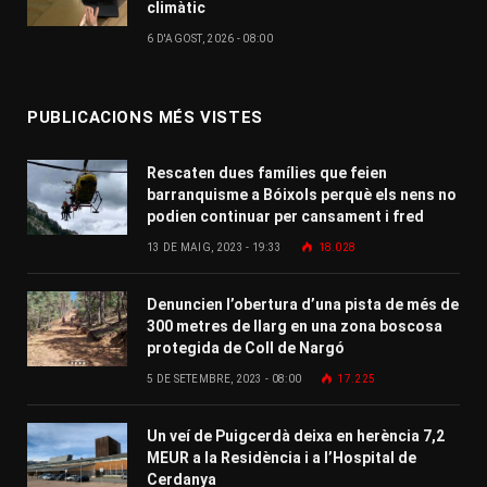
climàtic
6 D'AGOST, 2026 - 08:00
PUBLICACIONS MÉS VISTES
Rescaten dues famílies que feien
barranquisme a Bóixols perquè els nens no
podien continuar per cansament i fred
13 DE MAIG, 2023 - 19:33
18.028
Denuncien l’obertura d’una pista de més de
300 metres de llarg en una zona boscosa
protegida de Coll de Nargó
5 DE SETEMBRE, 2023 - 08:00
17.225
Un veí de Puigcerdà deixa en herència 7,2
MEUR a la Residència i a l’Hospital de
Cerdanya