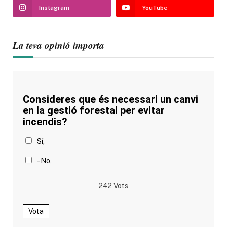
Instagram
YouTube
La teva opinió importa
Consideres que és necessari un canvi
en la gestió forestal per evitar
incendis?
Sí,
- No,
242
Vots
Vota