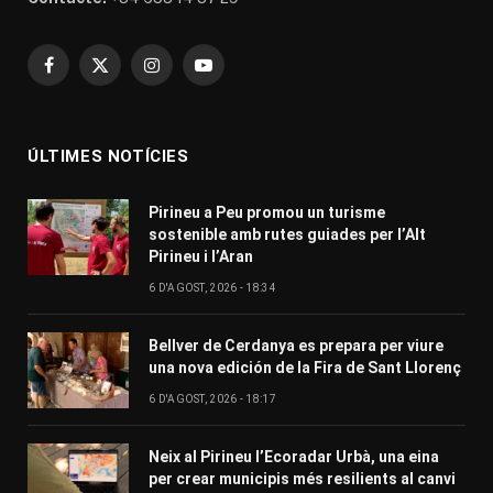
Facebook
X
Instagram
YouTube
(Twitter)
ÚLTIMES NOTÍCIES
Pirineu a Peu promou un turisme
sostenible amb rutes guiades per l’Alt
Pirineu i l’Aran
6 D'AGOST, 2026 - 18:34
Bellver de Cerdanya es prepara per viure
una nova edición de la Fira de Sant Llorenç
6 D'AGOST, 2026 - 18:17
Neix al Pirineu l’Ecoradar Urbà, una eina
per crear municipis més resilients al canvi