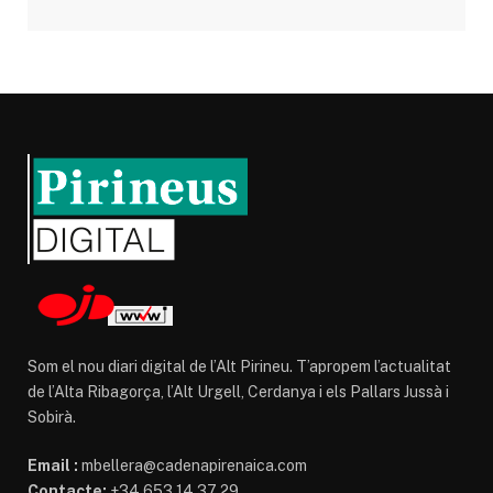
Som el nou diari digital de l’Alt Pirineu. T’apropem l’actualitat
de l’Alta Ribagorça, l’Alt Urgell, Cerdanya i els Pallars Jussà i
Sobirà.
Email :
mbellera@cadenapirenaica.com
Contacte:
+34 653 14 37 29