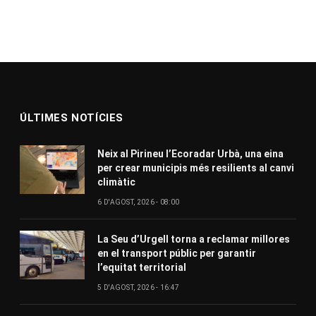
ÚLTIMES NOTÍCIES
Neix al Pirineu l’Ecoradar Urbà, una eina
per crear municipis més resilients al canvi
climàtic
6 D'AGOST, 2026 - 08:00
La Seu d’Urgell torna a reclamar millores
en el transport públic per garantir
l’equitat territorial
5 D'AGOST, 2026 - 16:47