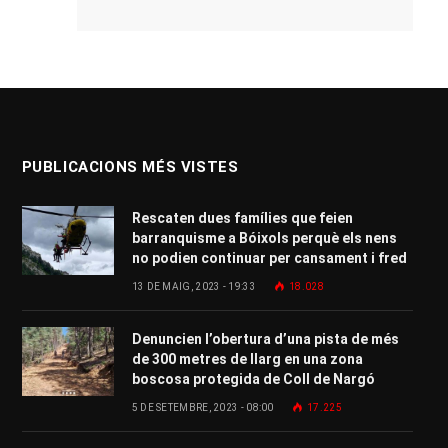
PUBLICACIONS MÉS VISTES
Rescaten dues famílies que feien
barranquisme a Bóixols perquè els nens
no podien continuar per cansament i fred
13 DE MAIG, 2023 - 19:33
18.028
Denuncien l’obertura d’una pista de més
de 300 metres de llarg en una zona
boscosa protegida de Coll de Nargó
5 DE SETEMBRE, 2023 - 08:00
17.225