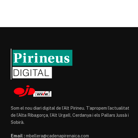
Som el nou diari digital de l’Alt Pirineu. T’apropem l’actualitat
de l’Alta Ribagorça, l’Alt Urgell, Cerdanya i els Pallars Jussà i
Sobirà.
Email :
mbellera@cadenapirenaica.com