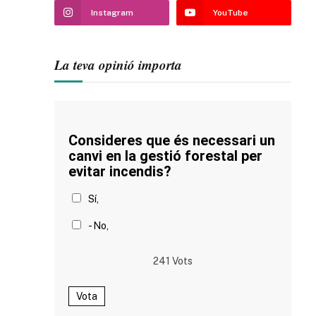
Instagram
YouTube
La teva opinió importa
Consideres que és necessari un
canvi en la gestió forestal per
evitar incendis?
Sí,
- No,
241
Vots
Vota