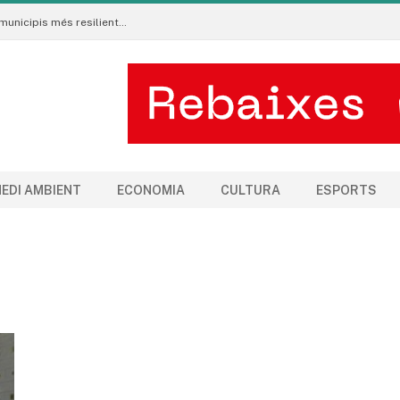
Neix al Pirineu l’Ecoradar Urbà, una eina per crear municipis més resilients al canvi climàtic
EDI AMBIENT
ECONOMIA
CULTURA
ESPORTS