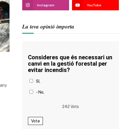
Instagram
YouTube
La teva opinió importa
Consideres que és necessari un
canvi en la gestió forestal per
evitar incendis?
Sí,
’any
- No,
242
Vots
Vota