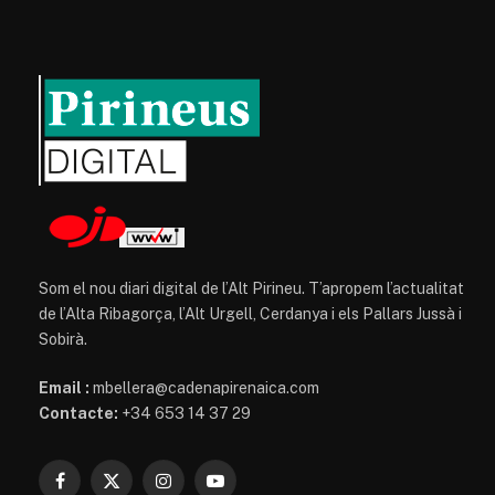
Som el nou diari digital de l’Alt Pirineu. T’apropem l’actualitat
de l’Alta Ribagorça, l’Alt Urgell, Cerdanya i els Pallars Jussà i
Sobirà.
Email :
mbellera@cadenapirenaica.com
Contacte:
+34 653 14 37 29
Facebook
X
Instagram
YouTube