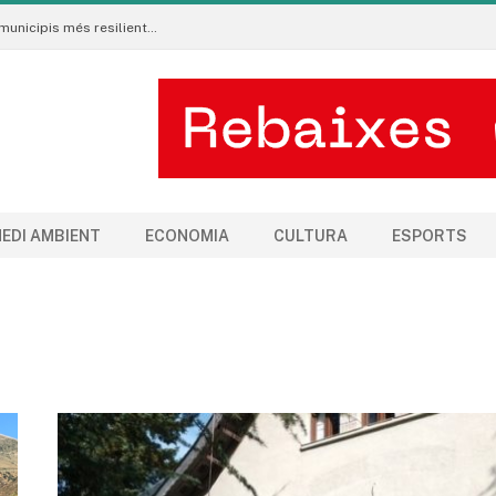
Neix al Pirineu l’Ecoradar Urbà, una eina per crear municipis més resilients al canvi climàtic
EDI AMBIENT
ECONOMIA
CULTURA
ESPORTS