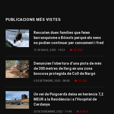
PUBLICACIONS MÉS VISTES
Rescaten dues famílies que feien
barranquisme a Bóixols perquè els nens
no podien continuar per cansament i fred
13 DE MAIG, 2023 - 19:33
18.028
Denuncien l’obertura d’una pista de més
de 300 metres de llarg en una zona
boscosa protegida de Coll de Nargó
5 DE SETEMBRE, 2023 - 08:00
17.225
Un veí de Puigcerdà deixa en herència 7,2
MEUR a la Residència i a l’Hospital de
Cerdanya
20 DE DESEMBRE, 2022 - 11:49
9.530