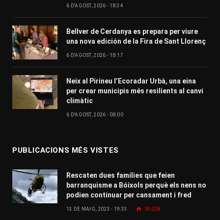
6 D'AGOST, 2026 - 18:34
Bellver de Cerdanya es prepara per viure
una nova edición de la Fira de Sant Llorenç
6 D'AGOST, 2026 - 18:17
Neix al Pirineu l’Ecoradar Urbà, una eina
per crear municipis més resilients al canvi
climàtic
6 D'AGOST, 2026 - 08:00
PUBLICACIONS MÉS VISTES
Rescaten dues famílies que feien
barranquisme a Bóixols perquè els nens no
podien continuar per cansament i fred
13 DE MAIG, 2023 - 19:33
18.028