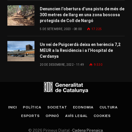
Denuncien l’obertura d’una pista de més de
300 metres de llarg en una zona boscosa
protegida de Coll de Nargó
5 DE SETEMBRE, 2023 - 08:00
17.225
Un veí de Puigcerdà deixa en herència 7,2
MEUR a la Residència i a l’Hospital de
Cerdanya
20 DE DESEMBRE, 2022 - 11:49
9.530
INICI
POLÍTICA
SOCIETAT
ECONOMIA
CULTURA
ESPORTS
OPINIÓ
AVÍS LEGAL
COOKIES
© 2026 Pirineus Digital -
Cadena Pirenaica
.