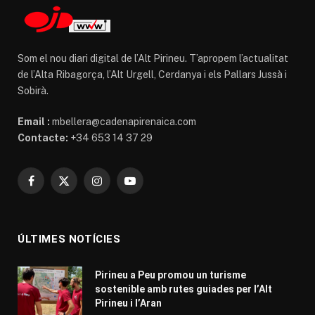
Som el nou diari digital de l’Alt Pirineu. T’apropem l’actualitat
de l’Alta Ribagorça, l’Alt Urgell, Cerdanya i els Pallars Jussà i
Sobirà.
Email :
mbellera@cadenapirenaica.com
Contacte:
+34 653 14 37 29
Facebook
X
Instagram
YouTube
(Twitter)
ÚLTIMES NOTÍCIES
Pirineu a Peu promou un turisme
sostenible amb rutes guiades per l’Alt
Pirineu i l’Aran