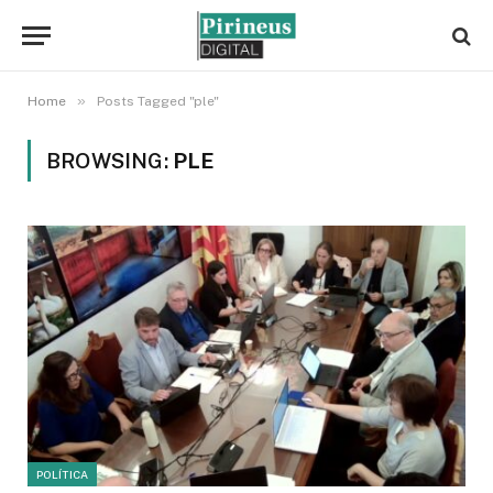
»
Home
Posts Tagged "ple"
BROWSING:
PLE
POLÍTICA