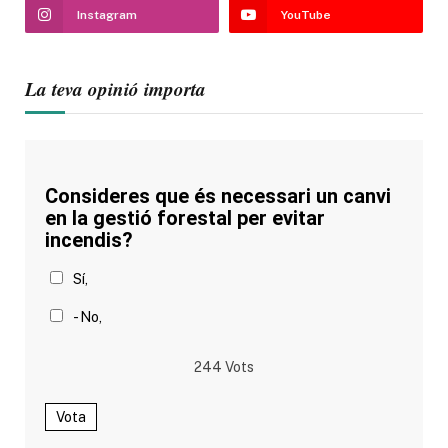
Instagram
YouTube
La teva opinió importa
Consideres que és necessari un canvi
en la gestió forestal per evitar
incendis?
Sí,
- No,
244
Vots
Vota