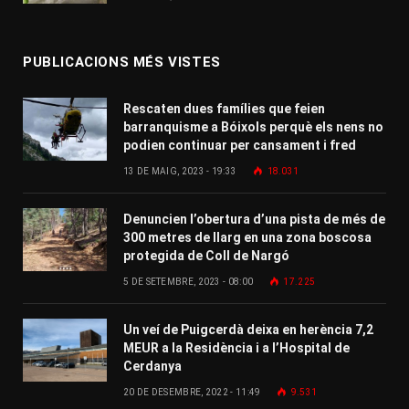
PUBLICACIONS MÉS VISTES
Rescaten dues famílies que feien
barranquisme a Bóixols perquè els nens no
podien continuar per cansament i fred
13 DE MAIG, 2023 - 19:33
18.031
Denuncien l’obertura d’una pista de més de
300 metres de llarg en una zona boscosa
protegida de Coll de Nargó
5 DE SETEMBRE, 2023 - 08:00
17.225
Un veí de Puigcerdà deixa en herència 7,2
MEUR a la Residència i a l’Hospital de
Cerdanya
20 DE DESEMBRE, 2022 - 11:49
9.531