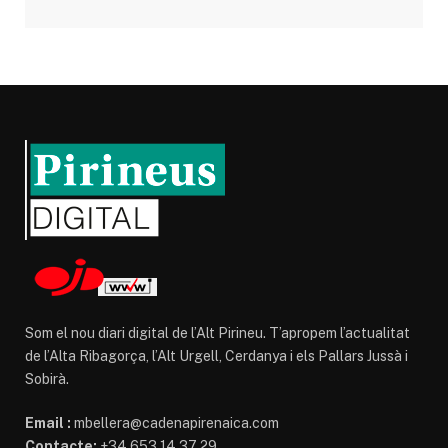
Som el nou diari digital de l’Alt Pirineu. T’apropem l’actualitat
de l’Alta Ribagorça, l’Alt Urgell, Cerdanya i els Pallars Jussà i
Sobirà.
Email :
mbellera@cadenapirenaica.com
Contacte:
+34 653 14 37 29