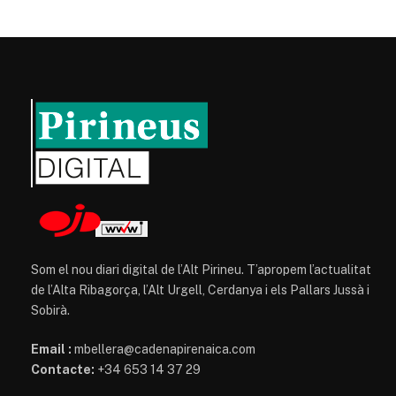
Som el nou diari digital de l’Alt Pirineu. T’apropem l’actualitat
de l’Alta Ribagorça, l’Alt Urgell, Cerdanya i els Pallars Jussà i
Sobirà.
Email :
mbellera@cadenapirenaica.com
Contacte:
+34 653 14 37 29