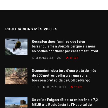
PUBLICACIONS MÉS VISTES
Rescaten dues famílies que feien
barranquisme a Bóixols perquè els nens
no podien continuar per cansament i fred
13 DE MAIG, 2023 - 19:33
18.028
Denuncien l’obertura d’una pista de més
de 300 metres de llarg en una zona
boscosa protegida de Coll de Nargó
5 DE SETEMBRE, 2023 - 08:00
17.225
Un veí de Puigcerdà deixa en herència 7,2
MEUR a la Residència i a l’Hospital de