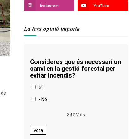
Instagram
YouTube
La teva opinió importa
Consideres que és necessari un
canvi en la gestió forestal per
evitar incendis?
Sí,
t de
- No,
242
Vots
Vota