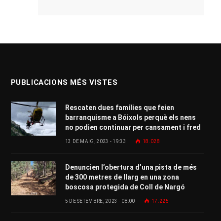
PUBLICACIONS MÉS VISTES
Rescaten dues famílies que feien
barranquisme a Bóixols perquè els nens
no podien continuar per cansament i fred
13 DE MAIG, 2023 - 19:33
18.028
Denuncien l’obertura d’una pista de més
de 300 metres de llarg en una zona
boscosa protegida de Coll de Nargó
5 DE SETEMBRE, 2023 - 08:00
17.225