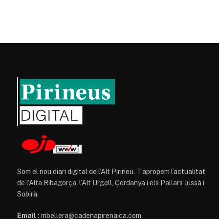
Som el nou diari digital de l’Alt Pirineu. T’apropem l’actualitat
de l’Alta Ribagorça, l’Alt Urgell, Cerdanya i els Pallars Jussà i
Sobirà.
Email :
mbellera@cadenapirenaica.com