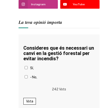
Instagram
YouTube
La teva opinió importa
Consideres que és necessari un
canvi en la gestió forestal per
evitar incendis?
Sí,
- No,
242
Vots
Vota