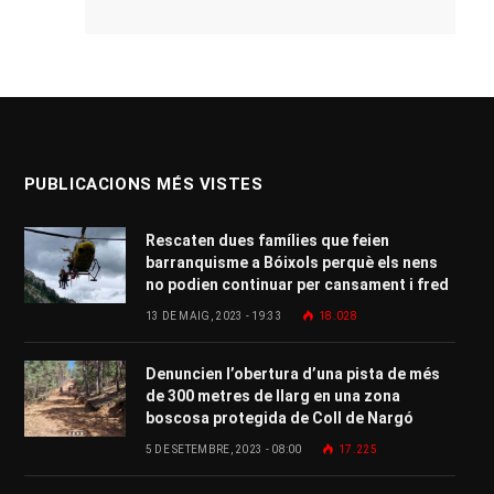
PUBLICACIONS MÉS VISTES
Rescaten dues famílies que feien
barranquisme a Bóixols perquè els nens
no podien continuar per cansament i fred
13 DE MAIG, 2023 - 19:33
18.028
Denuncien l’obertura d’una pista de més
de 300 metres de llarg en una zona
boscosa protegida de Coll de Nargó
5 DE SETEMBRE, 2023 - 08:00
17.225