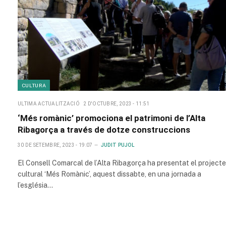
CULTURA
ULTIMA ACTUALITZACIÓ
2 D'OCTUBRE, 2023 - 11:51
‘Més romànic’ promociona el patrimoni de l’Alta
Ribagorça a través de dotze construccions
30 DE SETEMBRE, 2023 - 19:07
JUDIT PUJOL
El Consell Comarcal de l’Alta Ribagorça ha presentat el projecte
cultural ‘Més Romànic’, aquest dissabte, en una jornada a
l’església…