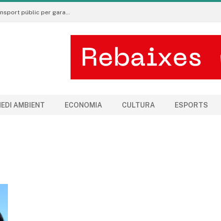
La Seu d’Urgell torna a reclamar millores en el transport públic per garantir l’equitat territorial
EDI AMBIENT
ECONOMIA
CULTURA
ESPORTS