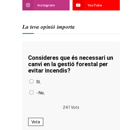
Instagram
YouTube
La teva opinió importa
Consideres que és necessari un
canvi en la gestió forestal per
evitar incendis?
Sí,
- No,
241
Vots
Vota