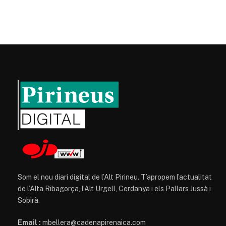
Som el nou diari digital de l’Alt Pirineu. T’apropem l’actualitat
de l’Alta Ribagorça, l’Alt Urgell, Cerdanya i els Pallars Jussà i
Sobirà.
Email :
mbellera@cadenapirenaica.com