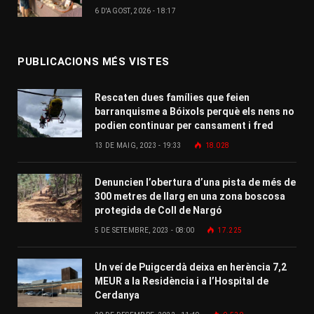
6 D'AGOST, 2026 - 18:17
PUBLICACIONS MÉS VISTES
Rescaten dues famílies que feien
barranquisme a Bóixols perquè els nens no
podien continuar per cansament i fred
13 DE MAIG, 2023 - 19:33
18.028
Denuncien l’obertura d’una pista de més de
300 metres de llarg en una zona boscosa
protegida de Coll de Nargó
5 DE SETEMBRE, 2023 - 08:00
17.225
Un veí de Puigcerdà deixa en herència 7,2
MEUR a la Residència i a l’Hospital de
Cerdanya