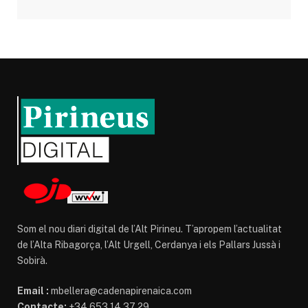
Som el nou diari digital de l’Alt Pirineu. T’apropem l’actualitat
de l’Alta Ribagorça, l’Alt Urgell, Cerdanya i els Pallars Jussà i
Sobirà.
Email :
mbellera@cadenapirenaica.com
Contacte:
+34 653 14 37 29