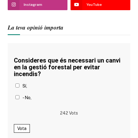
Instagram
YouTube
La teva opinió importa
Consideres que és necessari un canvi
en la gestió forestal per evitar
incendis?
Sí,
- No,
242
Vots
Vota