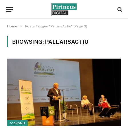
»
Home
Posts Tagged "PallarsActiu" (Page 3)
BROWSING:
PALLARSACTIU
ECONOMIA