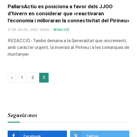
PallarsActiu es posiciona a favor dels JJOO
d’hivern en considerar que «reactivaran
l’economia i milloraran la connectivitat del Pirineu»
27 DE JULIOL, 2022 - 06:00
REDACCIÓ
REDACCIÓ.- També demana a la Generalitat que «incrementi,
amb caràcter urgent, la inversió al Pirineu i a les comarques de
muntanya»
Previous
1
2
3
Segueix-nos
Facebook
Twitter