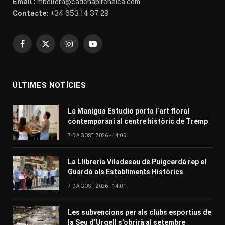
Email :
mbellera@cadenapirenaica.com
Contacte:
+34 653 14 37 29
Facebook
X
Instagram
YouTube
(Twitter)
ÚLTIMES NOTÍCIES
La Manigua Estudio porta l’art floral
contemporani al centre històric de Tremp
7 D'AGOST, 2026 - 14:05
La Llibreria Viladesau de Puigcerdà rep el
Guardó als Establiments Històrics
7 D'AGOST, 2026 - 14:01
Les subvencions per als clubs esportius de
la Seu d’Urgell s’obrirà al setembre