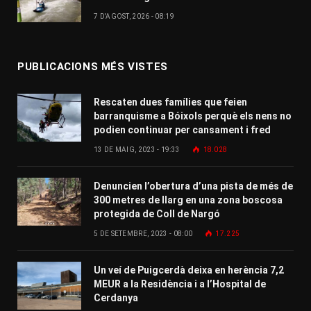
7 D'AGOST, 2026 - 08:19
PUBLICACIONS MÉS VISTES
Rescaten dues famílies que feien
barranquisme a Bóixols perquè els nens no
podien continuar per cansament i fred
13 DE MAIG, 2023 - 19:33
18.028
Denuncien l’obertura d’una pista de més de
300 metres de llarg en una zona boscosa
protegida de Coll de Nargó
5 DE SETEMBRE, 2023 - 08:00
17.225
Un veí de Puigcerdà deixa en herència 7,2
MEUR a la Residència i a l’Hospital de
Cerdanya