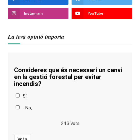
Instagram
YouTube
La teva opinió importa
Consideres que és necessari un canvi
en la gestió forestal per evitar
incendis?
Sí,
- No,
243
Vots
Vota