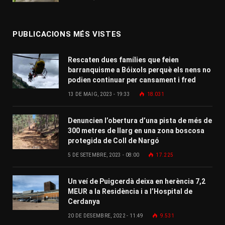
PUBLICACIONS MÉS VISTES
Rescaten dues famílies que feien
barranquisme a Bóixols perquè els nens no
podien continuar per cansament i fred
13 DE MAIG, 2023 - 19:33
18.031
Denuncien l’obertura d’una pista de més de
300 metres de llarg en una zona boscosa
protegida de Coll de Nargó
5 DE SETEMBRE, 2023 - 08:00
17.225
Un veí de Puigcerdà deixa en herència 7,2
MEUR a la Residència i a l’Hospital de
Cerdanya
20 DE DESEMBRE, 2022 - 11:49
9.531