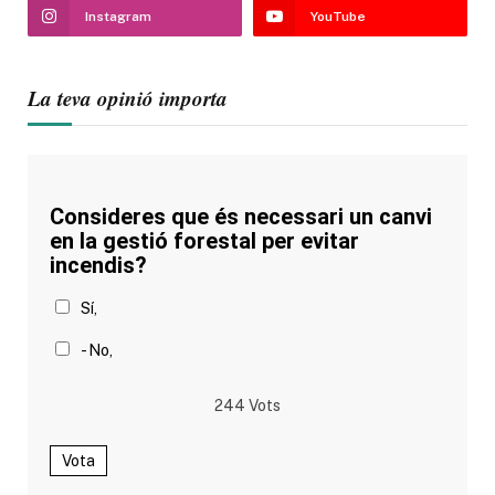
Instagram
YouTube
La teva opinió importa
Consideres que és necessari un canvi
en la gestió forestal per evitar
incendis?
Sí,
- No,
244
Vots
Vota