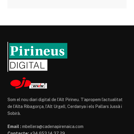
Som el nou diari digital de l’Alt Pirineu. T’apropem l’actualitat
de l’Alta Ribagorça, l’Alt Urgell, Cerdanya i els Pallars Jussà i
Sobirà.
Email :
mbellera@cadenapirenaica.com
Contacte:
+34 653 14 37 29