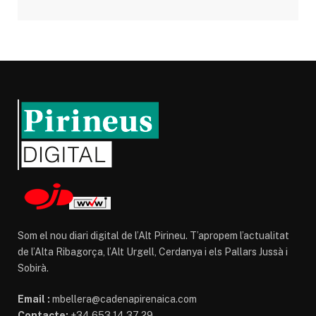
Som el nou diari digital de l’Alt Pirineu. T’apropem l’actualitat
de l’Alta Ribagorça, l’Alt Urgell, Cerdanya i els Pallars Jussà i
Sobirà.
Email :
mbellera@cadenapirenaica.com
Contacte:
+34 653 14 37 29