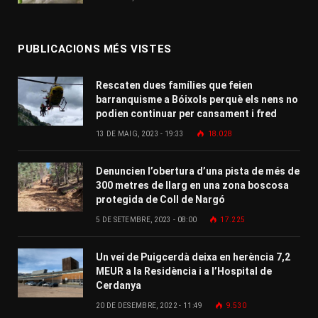
PUBLICACIONS MÉS VISTES
Rescaten dues famílies que feien
barranquisme a Bóixols perquè els nens no
podien continuar per cansament i fred
13 DE MAIG, 2023 - 19:33
18.028
Denuncien l’obertura d’una pista de més de
300 metres de llarg en una zona boscosa
protegida de Coll de Nargó
5 DE SETEMBRE, 2023 - 08:00
17.225
Un veí de Puigcerdà deixa en herència 7,2
MEUR a la Residència i a l’Hospital de
Cerdanya
20 DE DESEMBRE, 2022 - 11:49
9.530