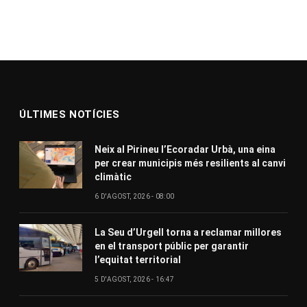
ÚLTIMES NOTÍCIES
Neix al Pirineu l’Ecoradar Urbà, una eina
per crear municipis més resilients al canvi
climàtic
6 D'AGOST, 2026 - 08:00
La Seu d’Urgell torna a reclamar millores
en el transport públic per garantir
l’equitat territorial
5 D'AGOST, 2026 - 16:47