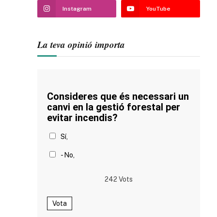
Instagram
YouTube
La teva opinió importa
Consideres que és necessari un
canvi en la gestió forestal per
evitar incendis?
Sí,
- No,
242
Vots
Vota