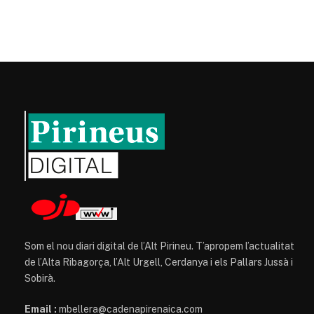
Som el nou diari digital de l’Alt Pirineu. T’apropem l’actualitat
de l’Alta Ribagorça, l’Alt Urgell, Cerdanya i els Pallars Jussà i
Sobirà.
Email :
mbellera@cadenapirenaica.com