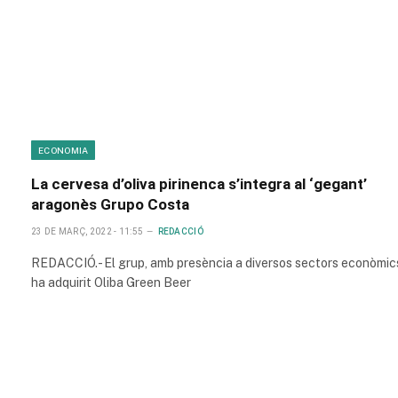
ECONOMIA
La cervesa d’oliva pirinenca s’integra al ‘gegant’
aragonès Grupo Costa
23 DE MARÇ, 2022 - 11:55
REDACCIÓ
REDACCIÓ.- El grup, amb presència a diversos sectors econòmic
ha adquirit Oliba Green Beer