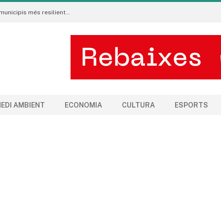
Neix al Pirineu l’Ecoradar Urbà, una eina per crear municipis més resilients al canvi climàtic
EDI AMBIENT
ECONOMIA
CULTURA
ESPORTS