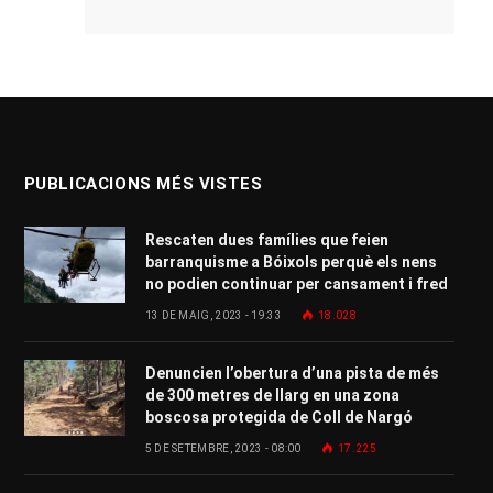
PUBLICACIONS MÉS VISTES
Rescaten dues famílies que feien
barranquisme a Bóixols perquè els nens
no podien continuar per cansament i fred
13 DE MAIG, 2023 - 19:33
18.028
Denuncien l’obertura d’una pista de més
de 300 metres de llarg en una zona
boscosa protegida de Coll de Nargó
5 DE SETEMBRE, 2023 - 08:00
17.225