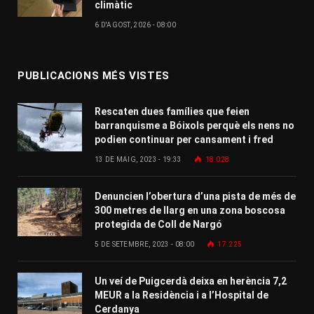
climàtic
6 D'AGOST, 2026 - 08:00
PUBLICACIONS MÉS VISTES
Rescaten dues famílies que feien
barranquisme a Bóixols perquè els nens no
podien continuar per cansament i fred
13 DE MAIG, 2023 - 19:33
18.028
Denuncien l’obertura d’una pista de més de
300 metres de llarg en una zona boscosa
protegida de Coll de Nargó
5 DE SETEMBRE, 2023 - 08:00
17.225
Un veí de Puigcerdà deixa en herència 7,2
MEUR a la Residència i a l’Hospital de
Cerdanya