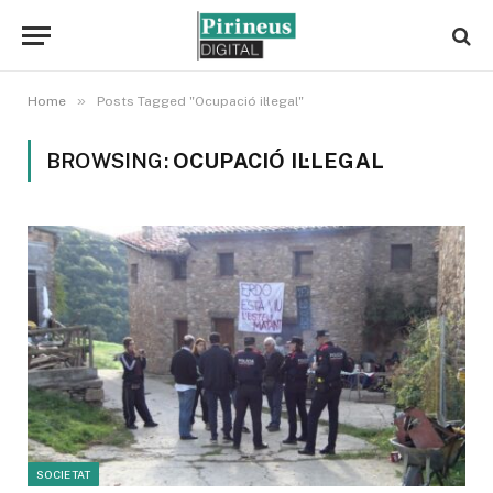
»
Home
Posts Tagged "Ocupació il·legal"
BROWSING:
OCUPACIÓ IL·LEGAL
SOCIETAT