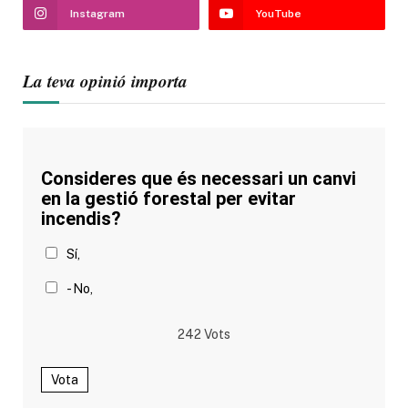
Instagram
YouTube
La teva opinió importa
Consideres que és necessari un canvi
en la gestió forestal per evitar
incendis?
Sí,
- No,
242
Vots
Vota