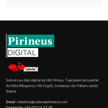
Som el nou diari digital de l’Alt Pirineu. T’apropem l’actualitat
de l’Alta Ribagorça, l’Alt Urgell, Cerdanya i els Pallars Jussà i
Sobirà.
Email :
mbellera@cadenapirenaica.com
Contacte:
+34 653 14 37 29