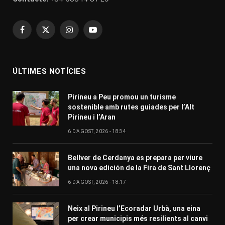
Facebook
X
Instagram
YouTube
(Twitter)
ÚLTIMES NOTÍCIES
Pirineu a Peu promou un turisme
sostenible amb rutes guiades per l’Alt
Pirineu i l’Aran
6 D'AGOST, 2026 - 18:34
Bellver de Cerdanya es prepara per viure
una nova edición de la Fira de Sant Llorenç
6 D'AGOST, 2026 - 18:17
Neix al Pirineu l’Ecoradar Urbà, una eina
per crear municipis més resilients al canvi