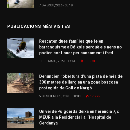
7 D'AGOST, 2026 - 08:19
PUBLICACIONS MÉS VISTES
Rescaten dues famílies que feien
barranquisme a Bóixols perquè els nens no
podien continuar per cansament i fred
13 DE MAIG, 2023 - 19:33
18.028
Denuncien l’obertura d’una pista de més de
300 metres de llarg en una zona boscosa
protegida de Coll de Nargó
5 DE SETEMBRE, 2023 - 08:00
17.225
Un veí de Puigcerdà deixa en herència 7,2
MEUR a la Residència i a l’Hospital de
Cerdanya