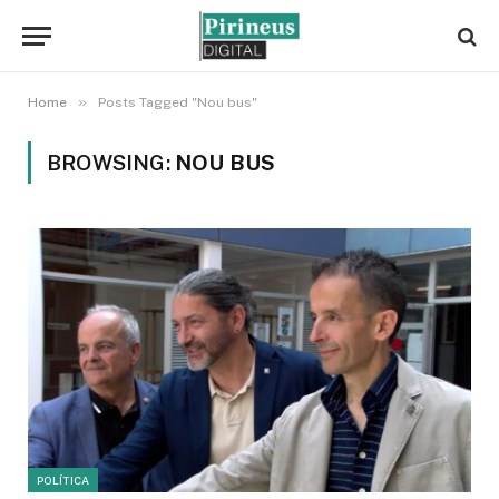
»
Home
Posts Tagged "Nou bus"
BROWSING:
NOU BUS
POLÍTICA