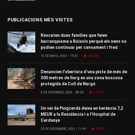
PUBLICACIONS MÉS VISTES
Rescaten dues famílies que feien
barranquisme a Bóixols perquè els nens no
podien continuar per cansament i fred
13 DE MAIG, 2023 - 19:33
18.028
Denuncien l’obertura d’una pista de més de
300 metres de llarg en una zona boscosa
protegida de Coll de Nargó
5 DE SETEMBRE, 2023 - 08:00
17.225
Un veí de Puigcerdà deixa en herència 7,2
MEUR a la Residència i a l’Hospital de
Cerdanya
20 DE DESEMBRE, 2022 - 11:49
9.530