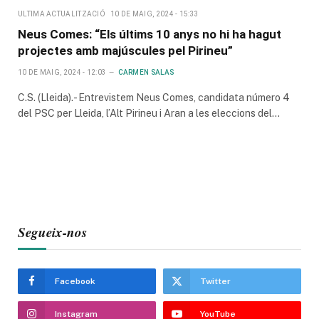
ULTIMA ACTUALITZACIÓ
10 DE MAIG, 2024 - 15:33
Neus Comes: “Els últims 10 anys no hi ha hagut
projectes amb majúscules pel Pirineu”
10 DE MAIG, 2024 - 12:03
CARMEN SALAS
C.S. (Lleida).- Entrevistem Neus Comes, candidata número 4
del PSC per Lleida, l’Alt Pirineu i Aran a les eleccions del…
Segueix-nos
Facebook
Twitter
Instagram
YouTube