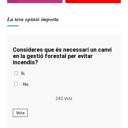
La teva opinió importa
Consideres que és necessari un canvi
en la gestió forestal per evitar
incendis?
Sí,
- No,
242
Vots
Vota