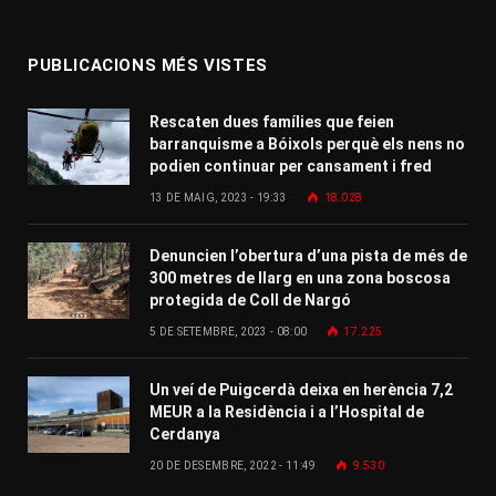
PUBLICACIONS MÉS VISTES
Rescaten dues famílies que feien
barranquisme a Bóixols perquè els nens no
podien continuar per cansament i fred
13 DE MAIG, 2023 - 19:33
18.028
Denuncien l’obertura d’una pista de més de
300 metres de llarg en una zona boscosa
protegida de Coll de Nargó
5 DE SETEMBRE, 2023 - 08:00
17.225
Un veí de Puigcerdà deixa en herència 7,2
MEUR a la Residència i a l’Hospital de
Cerdanya
20 DE DESEMBRE, 2022 - 11:49
9.530