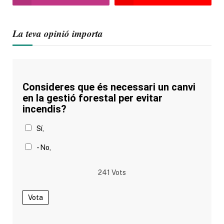
La teva opinió importa
Consideres que és necessari un canvi
en la gestió forestal per evitar
incendis?
Sí,
- No,
241
Vots
Vota