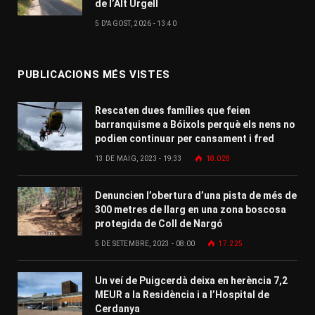
de l’Alt Urgell
5 D'AGOST, 2026 - 13:40
PUBLICACIONS MÉS VISTES
Rescaten dues famílies que feien
barranquisme a Bóixols perquè els nens no
podien continuar per cansament i fred
13 DE MAIG, 2023 - 19:33
18.028
Denuncien l’obertura d’una pista de més de
300 metres de llarg en una zona boscosa
protegida de Coll de Nargó
5 DE SETEMBRE, 2023 - 08:00
17.225
Un veí de Puigcerdà deixa en herència 7,2
MEUR a la Residència i a l’Hospital de
Cerdanya