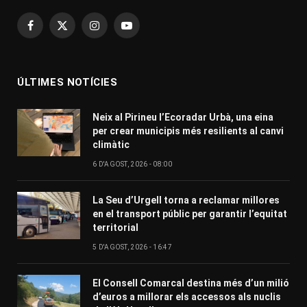
Facebook
X
Instagram
YouTube
(Twitter)
ÚLTIMES NOTÍCIES
Neix al Pirineu l’Ecoradar Urbà, una eina
per crear municipis més resilients al canvi
climàtic
6 D'AGOST, 2026 - 08:00
La Seu d’Urgell torna a reclamar millores
en el transport públic per garantir l’equitat
territorial
5 D'AGOST, 2026 - 16:47
El Consell Comarcal destina més d’un milió
d’euros a millorar els accessos als nuclis