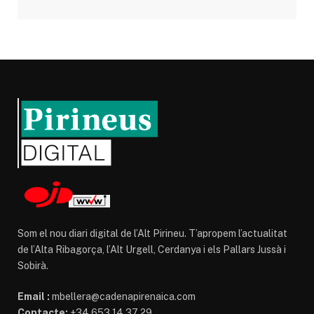
Som el nou diari digital de l’Alt Pirineu. T’apropem l’actualitat
de l’Alta Ribagorça, l’Alt Urgell, Cerdanya i els Pallars Jussà i
Sobirà.
Email :
mbellera@cadenapirenaica.com
Contacte:
+34 653 14 37 29