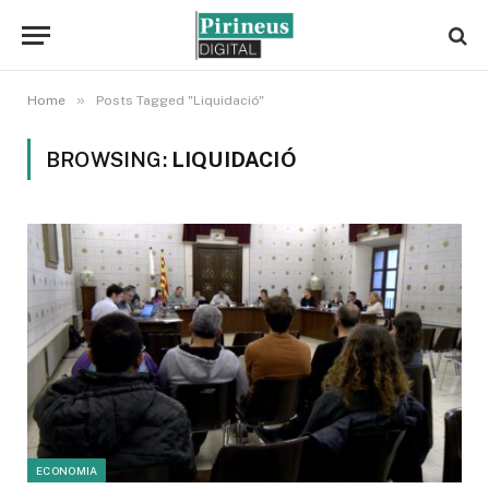
»
Home
Posts Tagged "Liquidació"
BROWSING:
LIQUIDACIÓ
ECONOMIA