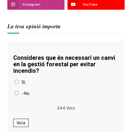
Instagram
YouTube
La teva opinió importa
Consideres que és necessari un canvi
en la gestió forestal per evitar
incendis?
Sí,
- No,
244
Vots
Vota