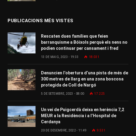
PUBLICACIONS MÉS VISTES
Rescaten dues famílies que feien
barranquisme a Bóixols perquè els nens no
podien continuar per cansament i fred
13 DE MAIG, 2023 - 19:33
18.031
Denuncien l’obertura d’una pista de més de
300 metres de llarg en una zona boscosa
protegida de Coll de Nargó
5 DE SETEMBRE, 2023 - 08:00
17.225
Un veí de Puigcerdà deixa en herència 7,2
MEUR a la Residència i a l’Hospital de
Cerdanya
20 DE DESEMBRE, 2022 - 11:49
9.531