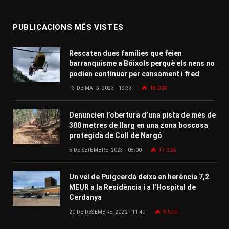
PUBLICACIONS MÉS VISTES
Rescaten dues famílies que feien
barranquisme a Bóixols perquè els nens no
podien continuar per cansament i fred
13 DE MAIG, 2023 - 19:33
18.028
Denuncien l’obertura d’una pista de més de
300 metres de llarg en una zona boscosa
protegida de Coll de Nargó
5 DE SETEMBRE, 2023 - 08:00
17.225
Un veí de Puigcerdà deixa en herència 7,2
MEUR a la Residència i a l’Hospital de
Cerdanya
20 DE DESEMBRE, 2022 - 11:49
9.530