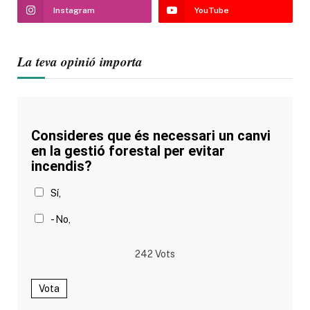
Instagram
YouTube
La teva opinió importa
Consideres que és necessari un canvi
en la gestió forestal per evitar
incendis?
Sí,
- No,
242
Vots
Vota