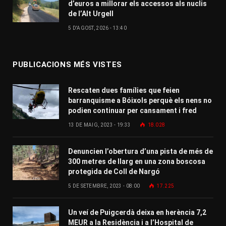
d’euros a millorar els accessos als nuclis
de l’Alt Urgell
5 D'AGOST, 2026 - 13:40
PUBLICACIONS MÉS VISTES
Rescaten dues famílies que feien
barranquisme a Bóixols perquè els nens no
podien continuar per cansament i fred
13 DE MAIG, 2023 - 19:33
18.028
Denuncien l’obertura d’una pista de més de
300 metres de llarg en una zona boscosa
protegida de Coll de Nargó
5 DE SETEMBRE, 2023 - 08:00
17.225
Un veí de Puigcerdà deixa en herència 7,2
MEUR a la Residència i a l’Hospital de