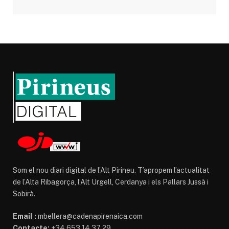
Som el nou diari digital de l’Alt Pirineu. T’apropem l’actualitat
de l’Alta Ribagorça, l’Alt Urgell, Cerdanya i els Pallars Jussà i
Sobirà.
Email :
mbellera@cadenapirenaica.com
Contacte:
+34 653 14 37 29