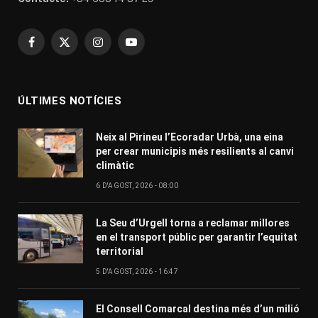
Facebook
X
Instagram
YouTube
(Twitter)
ÚLTIMES NOTÍCIES
Neix al Pirineu l’Ecoradar Urbà, una eina
per crear municipis més resilients al canvi
climàtic
6 D'AGOST, 2026 - 08:00
La Seu d’Urgell torna a reclamar millores
en el transport públic per garantir l’equitat
territorial
5 D'AGOST, 2026 - 16:47
El Consell Comarcal destina més d’un milió