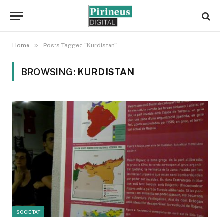
»
Home
Posts Tagged "Kurdistan"
BROWSING:
KURDISTAN
SOCIETAT