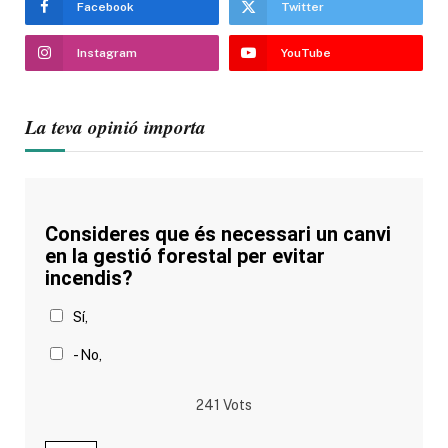
Facebook
Twitter
Instagram
YouTube
La teva opinió importa
Consideres que és necessari un canvi
en la gestió forestal per evitar
incendis?
Sí,
- No,
241
Vots