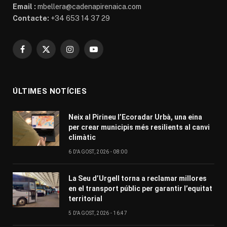
Email :
mbellera@cadenapirenaica.com
Contacte:
+34 653 14 37 29
Facebook
X
Instagram
YouTube
(Twitter)
ÚLTIMES NOTÍCIES
Neix al Pirineu l’Ecoradar Urbà, una eina
per crear municipis més resilients al canvi
climàtic
6 D'AGOST, 2026 - 08:00
La Seu d’Urgell torna a reclamar millores
en el transport públic per garantir l’equitat
territorial
5 D'AGOST, 2026 - 16:47