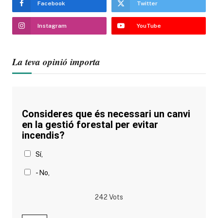
Facebook
Twitter
Instagram
YouTube
La teva opinió importa
Consideres que és necessari un canvi
en la gestió forestal per evitar
incendis?
Sí,
- No,
242
Vots