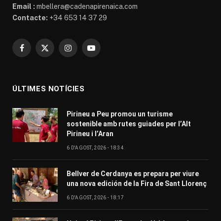
Email :
mbellera@cadenapirenaica.com
Contacte:
+34 653 14 37 29
Facebook
X
Instagram
YouTube
(Twitter)
ÚLTIMES NOTÍCIES
Pirineu a Peu promou un turisme
sostenible amb rutes guiades per l’Alt
Pirineu i l’Aran
6 D'AGOST, 2026 - 18:34
Bellver de Cerdanya es prepara per viure
una nova edición de la Fira de Sant Llorenç
6 D'AGOST, 2026 - 18:17