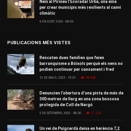
Neix al Pirineu l’Ecoradar Urbà, una eina
per crear municipis més resilients al canvi
climàtic
6 D'AGOST, 2026 - 08:00
PUBLICACIONS MÉS VISTES
Rescaten dues famílies que feien
barranquisme a Bóixols perquè els nens no
podien continuar per cansament i fred
13 DE MAIG, 2023 - 19:33
18.028
Denuncien l’obertura d’una pista de més de
300 metres de llarg en una zona boscosa
protegida de Coll de Nargó
5 DE SETEMBRE, 2023 - 08:00
17.225
Un veí de Puigcerdà deixa en herència 7,2