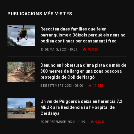
PUBLICACIONS MÉS VISTES
Rescaten dues famílies que feien
barranquisme a Bóixols perquè els nens no
podien continuar per cansament i fred
13 DE MAIG, 2023 - 19:33
18.028
Denuncien l’obertura d’una pista de més de
300 metres de llarg en una zona boscosa
protegida de Coll de Nargó
5 DE SETEMBRE, 2023 - 08:00
17.225
Un veí de Puigcerdà deixa en herència 7,2
MEUR a la Residència i a l’Hospital de
Cerdanya
20 DE DESEMBRE, 2022 - 11:49
9.530