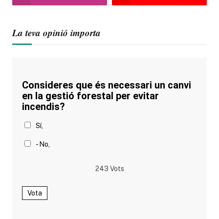
La teva opinió importa
Consideres que és necessari un canvi
en la gestió forestal per evitar
incendis?
Sí,
- No,
243
Vots
Vota