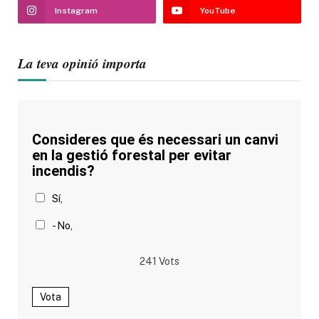
Instagram
YouTube
La teva opinió importa
Consideres que és necessari un canvi
en la gestió forestal per evitar
incendis?
Sí,
- No,
241
Vots
Vota