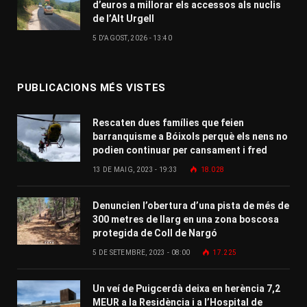
d’euros a millorar els accessos als nuclis
de l’Alt Urgell
5 D'AGOST, 2026 - 13:40
PUBLICACIONS MÉS VISTES
Rescaten dues famílies que feien
barranquisme a Bóixols perquè els nens no
podien continuar per cansament i fred
13 DE MAIG, 2023 - 19:33
18.028
Denuncien l’obertura d’una pista de més de
300 metres de llarg en una zona boscosa
protegida de Coll de Nargó
5 DE SETEMBRE, 2023 - 08:00
17.225
Un veí de Puigcerdà deixa en herència 7,2
MEUR a la Residència i a l’Hospital de