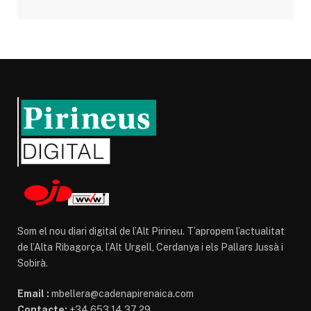
Som el nou diari digital de l’Alt Pirineu. T’apropem l’actualitat
de l’Alta Ribagorça, l’Alt Urgell, Cerdanya i els Pallars Jussà i
Sobirà.
Email :
mbellera@cadenapirenaica.com
Contacte:
+34 653 14 37 29