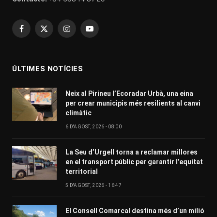
Facebook
X
Instagram
YouTube
(Twitter)
ÚLTIMES NOTÍCIES
Neix al Pirineu l’Ecoradar Urbà, una eina
per crear municipis més resilients al canvi
climàtic
6 D'AGOST, 2026 - 08:00
La Seu d’Urgell torna a reclamar millores
en el transport públic per garantir l’equitat
territorial
5 D'AGOST, 2026 - 16:47
El Consell Comarcal destina més d’un milió