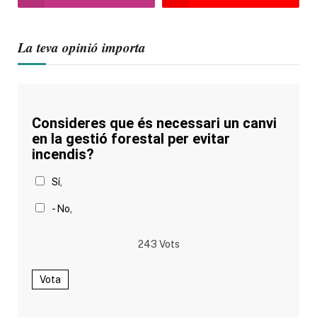
La teva opinió importa
Consideres que és necessari un canvi
en la gestió forestal per evitar
incendis?
Sí,
- No,
243
Vots
Vota