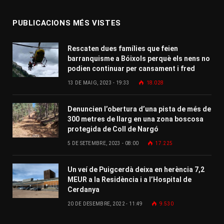
PUBLICACIONS MÉS VISTES
Rescaten dues famílies que feien
barranquisme a Bóixols perquè els nens no
podien continuar per cansament i fred
13 DE MAIG, 2023 - 19:33
18.028
Denuncien l’obertura d’una pista de més de
300 metres de llarg en una zona boscosa
protegida de Coll de Nargó
5 DE SETEMBRE, 2023 - 08:00
17.225
Un veí de Puigcerdà deixa en herència 7,2
MEUR a la Residència i a l’Hospital de
Cerdanya
20 DE DESEMBRE, 2022 - 11:49
9.530