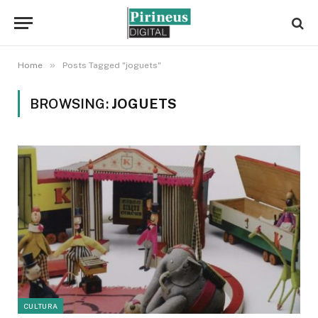
»
Home
Posts Tagged "joguets"
BROWSING:
JOGUETS
CULTURA