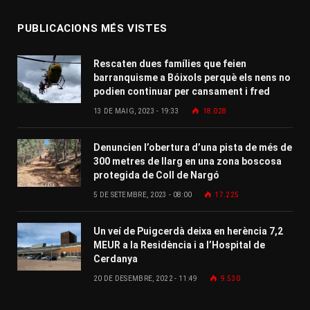
PUBLICACIONS MÉS VISTES
Rescaten dues famílies que feien
barranquisme a Bóixols perquè els nens no
podien continuar per cansament i fred
13 DE MAIG, 2023 - 19:33
18.028
Denuncien l’obertura d’una pista de més de
300 metres de llarg en una zona boscosa
protegida de Coll de Nargó
5 DE SETEMBRE, 2023 - 08:00
17.225
Un veí de Puigcerdà deixa en herència 7,2
MEUR a la Residència i a l’Hospital de
Cerdanya
20 DE DESEMBRE, 2022 - 11:49
9.530