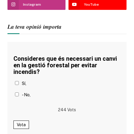
Instagram
YouTube
La teva opinió importa
Consideres que és necessari un canvi
en la gestió forestal per evitar
incendis?
Sí,
- No,
244
Vots
Vota