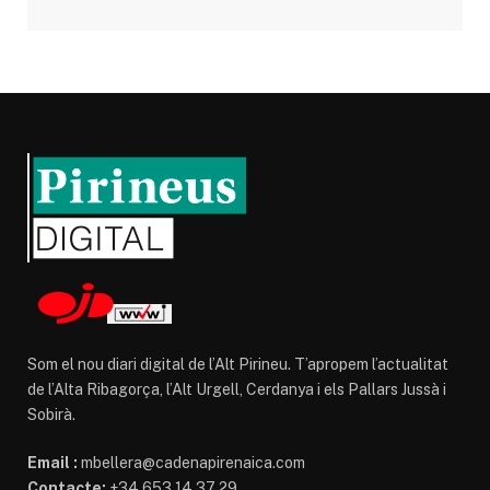
Som el nou diari digital de l’Alt Pirineu. T’apropem l’actualitat
de l’Alta Ribagorça, l’Alt Urgell, Cerdanya i els Pallars Jussà i
Sobirà.
Email :
mbellera@cadenapirenaica.com
Contacte:
+34 653 14 37 29