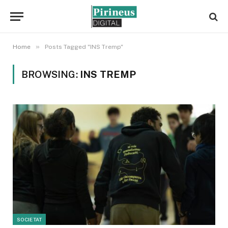
»
Home
Posts Tagged "INS Tremp"
BROWSING:
INS TREMP
SOCIETAT