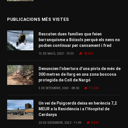
PUBLICACIONS MÉS VISTES
Rescaten dues famílies que feien
barranquisme a Bóixols perquè els nens no
podien continuar per cansament i fred
13 DE MAIG, 2023 - 19:33
18.031
Denuncien l’obertura d’una pista de més de
300 metres de llarg en una zona boscosa
protegida de Coll de Nargó
5 DE SETEMBRE, 2023 - 08:00
17.225
Un veí de Puigcerdà deixa en herència 7,2
MEUR a la Residència i a l’Hospital de
Cerdanya
20 DE DESEMBRE, 2022 - 11:49
9.531