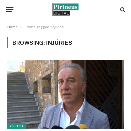
»
Home
Posts Tagged "injúries"
BROWSING:
INJÚRIES
POLÍTICA