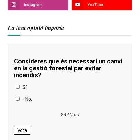
Instagram
YouTube
La teva opinió importa
Consideres que és necessari un canvi
en la gestió forestal per evitar
incendis?
Sí,
- No,
242
Vots
Vota