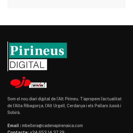
Som el nou diari digital de l’Alt Pirineu. T’apropem l’actualitat
de l’Alta Ribagorça, l’Alt Urgell, Cerdanya i els Pallars Jussà i
Sobirà.
Email :
mbellera@cadenapirenaica.com
Contacte:
+34 653 14 37 29