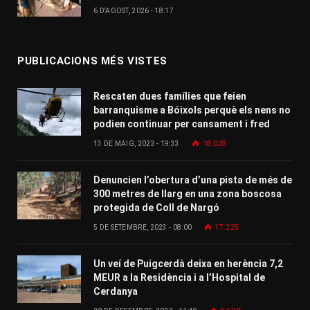
6 D'AGOST, 2026 - 18:17
PUBLICACIONS MÉS VISTES
Rescaten dues famílies que feien
barranquisme a Bóixols perquè els nens no
podien continuar per cansament i fred
13 DE MAIG, 2023 - 19:33
18.028
Denuncien l’obertura d’una pista de més de
300 metres de llarg en una zona boscosa
protegida de Coll de Nargó
5 DE SETEMBRE, 2023 - 08:00
17.225
Un veí de Puigcerdà deixa en herència 7,2
MEUR a la Residència i a l’Hospital de
Cerdanya