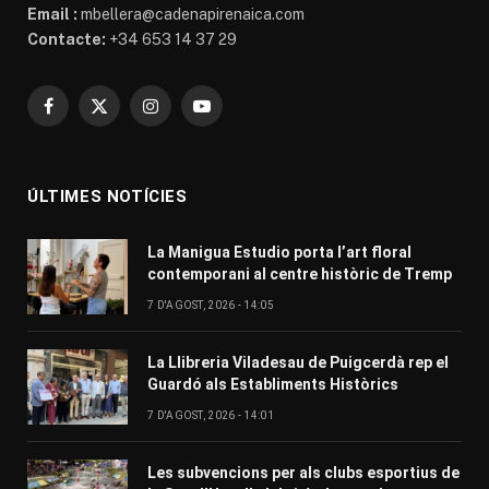
Email :
mbellera@cadenapirenaica.com
Contacte:
+34 653 14 37 29
Facebook
X
Instagram
YouTube
(Twitter)
ÚLTIMES NOTÍCIES
La Manigua Estudio porta l’art floral
contemporani al centre històric de Tremp
7 D'AGOST, 2026 - 14:05
La Llibreria Viladesau de Puigcerdà rep el
Guardó als Establiments Històrics
7 D'AGOST, 2026 - 14:01
Les subvencions per als clubs esportius de