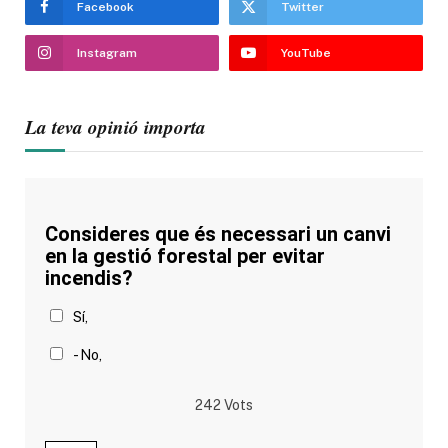
Facebook
Twitter
Instagram
YouTube
La teva opinió importa
Consideres que és necessari un canvi
en la gestió forestal per evitar
incendis?
Sí,
- No,
242
Vots