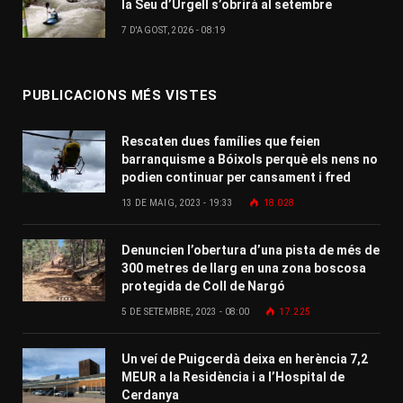
la Seu d’Urgell s’obrirà al setembre
7 D'AGOST, 2026 - 08:19
PUBLICACIONS MÉS VISTES
Rescaten dues famílies que feien
barranquisme a Bóixols perquè els nens no
podien continuar per cansament i fred
13 DE MAIG, 2023 - 19:33
18.028
Denuncien l’obertura d’una pista de més de
300 metres de llarg en una zona boscosa
protegida de Coll de Nargó
5 DE SETEMBRE, 2023 - 08:00
17.225
Un veí de Puigcerdà deixa en herència 7,2
MEUR a la Residència i a l’Hospital de
Cerdanya