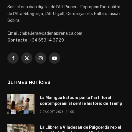
Som el nou diari digital de l’Alt Pirineu. T’apropem l’actualitat
de l’Alta Ribagorça, l’Alt Urgell, Cerdanya i els Pallars Jussà i
Sobirà.
Email :
mbellera@cadenapirenaica.com
Contacte:
+34 653 14 37 29
Facebook
X
Instagram
YouTube
(Twitter)
ÚLTIMES NOTÍCIES
La Manigua Estudio porta l’art floral
contemporani al centre històric de Tremp
7 D'AGOST, 2026 - 14:05
La Llibreria Viladesau de Puigcerdà rep el