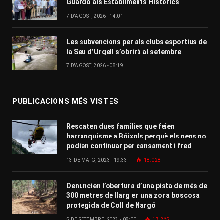
Guardó als Establiments Històrics
7 D'AGOST, 2026 - 14:01
Les subvencions per als clubs esportius de
la Seu d’Urgell s’obrirà al setembre
7 D'AGOST, 2026 - 08:19
PUBLICACIONS MÉS VISTES
Rescaten dues famílies que feien
barranquisme a Bóixols perquè els nens no
podien continuar per cansament i fred
13 DE MAIG, 2023 - 19:33
18.028
Denuncien l’obertura d’una pista de més de
300 metres de llarg en una zona boscosa
protegida de Coll de Nargó
5 DE SETEMBRE, 2023 - 08:00
17.225