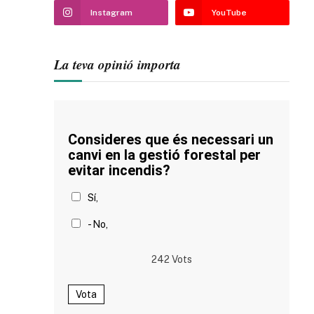
Instagram
YouTube
La teva opinió importa
Consideres que és necessari un
canvi en la gestió forestal per
evitar incendis?
Sí,
- No,
242
Vots
Vota