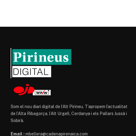
Som el nou diari digital de l’Alt Pirineu. T’apropem l’actualitat
de l’Alta Ribagorça, l’Alt Urgell, Cerdanya i els Pallars Jussà i
Sobirà.
Email :
mbellera@cadenapirenaica.com