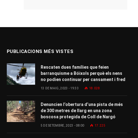
PUBLICACIONS MÉS VISTES
Rescaten dues famílies que feien
barranquisme a Bóixols perquè els nens
no podien continuar per cansament i fred
13 DE MAIG, 2023 - 19:33
18.028
Denuncien l’obertura d’una pista de més
de 300 metres de llarg en una zona
boscosa protegida de Coll de Nargó
5 DE SETEMBRE, 2023 - 08:00
17.225