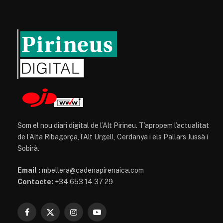
Som el nou diari digital de l’Alt Pirineu. T’apropem l’actualitat
de l’Alta Ribagorça, l’Alt Urgell, Cerdanya i els Pallars Jussà i
Sobirà.
Email :
mbellera@cadenapirenaica.com
Contacte:
+34 653 14 37 29
Facebook
X
Instagram
YouTube