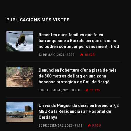
PUBLICACIONS MÉS VISTES
Rescaten dues famílies que feien
barranquisme a Bóixols perquè els nens
no podien continuar per cansament i fred
13 DE MAIG, 2023 - 19:33
18.028
Denuncien l’obertura d’una pista de més
de 300 metres de llarg en una zona
boscosa protegida de Coll de Nargó
5 DE SETEMBRE, 2023 - 08:00
17.225
Un veí de Puigcerdà deixa en herència 7,2
MEUR a la Residència i a l’Hospital de
Cerdanya
20 DE DESEMBRE, 2022 - 11:49
9.530