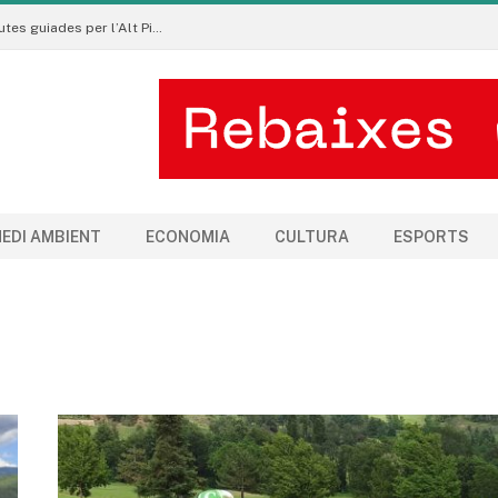
Pirineu a Peu promou un turisme sostenible amb rutes guiades per l’Alt Pirineu i l’Aran
EDI AMBIENT
ECONOMIA
CULTURA
ESPORTS