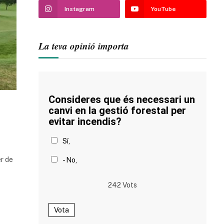
Instagram
YouTube
La teva opinió importa
Consideres que és necessari un
canvi en la gestió forestal per
evitar incendis?
Sí,
er de
- No,
242
Vots
Vota