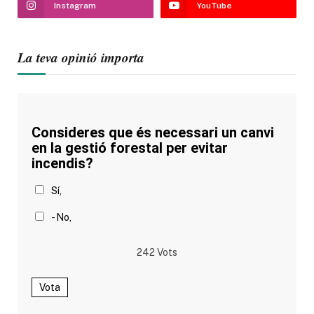
Instagram
YouTube
La teva opinió importa
Consideres que és necessari un canvi
en la gestió forestal per evitar
incendis?
Sí,
- No,
242
Vots
Vota