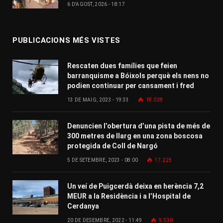
6 D'AGOST, 2026 - 18:17
PUBLICACIONS MÉS VISTES
Rescaten dues famílies que feien
barranquisme a Bóixols perquè els nens no
podien continuar per cansament i fred
13 DE MAIG, 2023 - 19:33
18.028
Denuncien l’obertura d’una pista de més de
300 metres de llarg en una zona boscosa
protegida de Coll de Nargó
5 DE SETEMBRE, 2023 - 08:00
17.225
Un veí de Puigcerdà deixa en herència 7,2
MEUR a la Residència i a l’Hospital de
Cerdanya
20 DE DESEMBRE, 2022 - 11:49
9.530