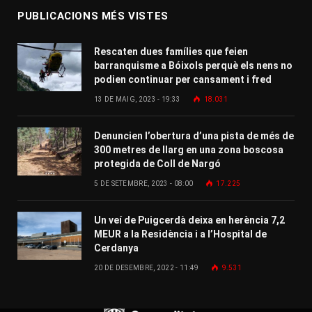
PUBLICACIONS MÉS VISTES
Rescaten dues famílies que feien
barranquisme a Bóixols perquè els nens no
podien continuar per cansament i fred
13 DE MAIG, 2023 - 19:33
18.031
Denuncien l’obertura d’una pista de més de
300 metres de llarg en una zona boscosa
protegida de Coll de Nargó
5 DE SETEMBRE, 2023 - 08:00
17.225
Un veí de Puigcerdà deixa en herència 7,2
MEUR a la Residència i a l’Hospital de
Cerdanya
20 DE DESEMBRE, 2022 - 11:49
9.531