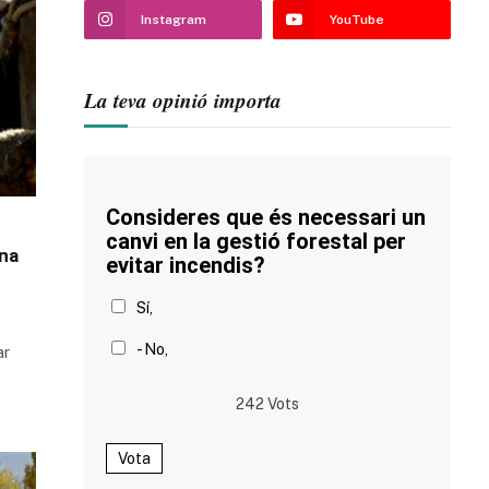
Instagram
YouTube
La teva opinió importa
Consideres que és necessari un
canvi en la gestió forestal per
ona
evitar incendis?
Sí,
- No,
ar
242
Vots
Vota