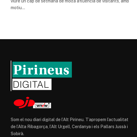
viure un cap de setmana de molta afluència de visitants, amb
motiu…
Som el nou diari digital de l’Alt Pirineu. T’apropem l’actualitat
de l’Alta Ribagorça, l’Alt Urgell, Cerdanya i els Pallars Jussà i
Sobirà.