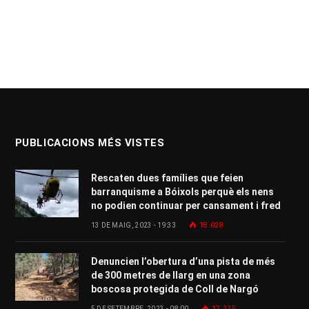
PUBLICACIONS MÉS VISTES
Rescaten dues famílies que feien
barranquisme a Bóixols perquè els nens
no podien continuar per cansament i fred
13 DE MAIG, 2023 - 19:33
18.028
Denuncien l’obertura d’una pista de més
de 300 metres de llarg en una zona
boscosa protegida de Coll de Nargó
5 DE SETEMBRE, 2023 - 08:00
17.225