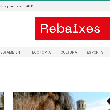
Pirineu a Peu promou un turisme sostenible amb rutes guiades per l’Alt Pirineu i l’Aran
EDI AMBIENT
ECONOMIA
CULTURA
ESPORTS