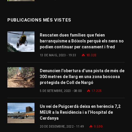
PUBLICACIONS MÉS VISTES
Rescaten dues famílies que feien
barranquisme a Bóixols perquè els nens no
podien continuar per cansament i fred
13 DE MAIG, 2023 - 19:33
18.028
Denuncien l’obertura d’una pista de més de
300 metres de llarg en una zona boscosa
protegida de Coll de Nargó
5 DE SETEMBRE, 2023 - 08:00
17.225
Un veí de Puigcerdà deixa en herència 7,2
MEUR a la Residència i a l’Hospital de
Cerdanya
20 DE DESEMBRE, 2022 - 11:49
9.530