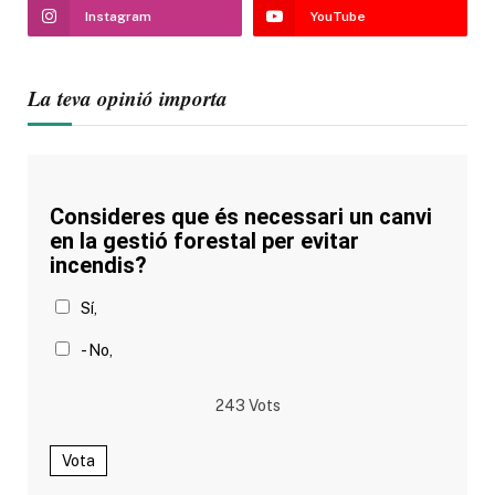
Instagram
YouTube
La teva opinió importa
Consideres que és necessari un canvi
en la gestió forestal per evitar
incendis?
Sí,
- No,
243
Vots
Vota