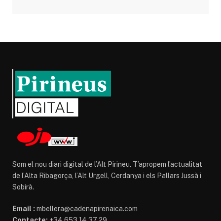
Som el nou diari digital de l’Alt Pirineu. T’apropem l’actualitat
de l’Alta Ribagorça, l’Alt Urgell, Cerdanya i els Pallars Jussà i
Sobirà.
Email :
mbellera@cadenapirenaica.com
Contacte:
+34 653 14 37 29