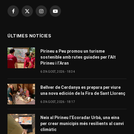
Facebook
X
Instagram
YouTube
(Twitter)
ÚLTIMES NOTÍCIES
Pirineu a Peu promou un turisme
sostenible amb rutes guiades per l’Alt
Pirineu i l’Aran
6 D'AGOST, 2026 - 18:34
Bellver de Cerdanya es prepara per viure
una nova edición de la Fira de Sant Llorenç
6 D'AGOST, 2026 - 18:17
Neix al Pirineu l’Ecoradar Urbà, una eina
per crear municipis més resilients al canvi
climàtic