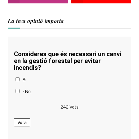
La teva opinió importa
Consideres que és necessari un canvi
en la gestió forestal per evitar
incendis?
Sí,
- No,
242
Vots
Vota