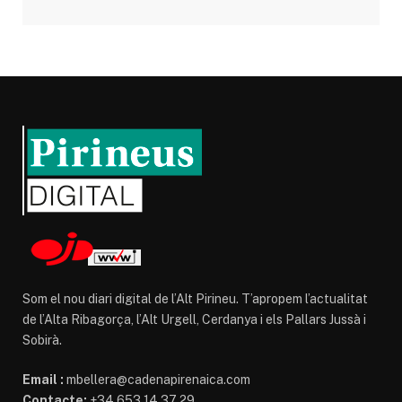
Som el nou diari digital de l’Alt Pirineu. T’apropem l’actualitat
de l’Alta Ribagorça, l’Alt Urgell, Cerdanya i els Pallars Jussà i
Sobirà.
Email :
mbellera@cadenapirenaica.com
Contacte:
+34 653 14 37 29