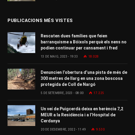
PUBLICACIONS MÉS VISTES
Rescaten dues famílies que feien
barranquisme a Bóixols perquè els nens no
podien continuar per cansament i fred
13 DE MAIG, 2023 - 19:33
18.028
Denuncien l’obertura d’una pista de més de
300 metres de llarg en una zona boscosa
protegida de Coll de Nargó
5 DE SETEMBRE, 2023 - 08:00
17.225
Un veí de Puigcerdà deixa en herència 7,2
MEUR a la Residència i a l’Hospital de
Cerdanya
20 DE DESEMBRE, 2022 - 11:49
9.530