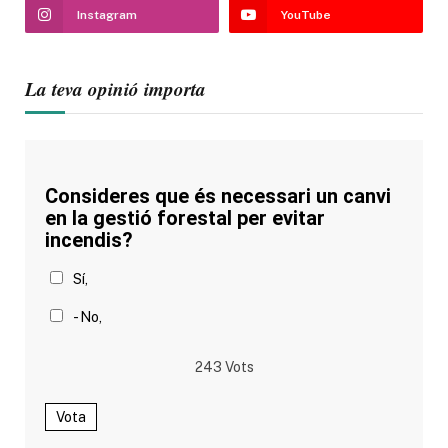
Instagram
YouTube
La teva opinió importa
Consideres que és necessari un canvi
en la gestió forestal per evitar
incendis?
Sí,
- No,
243
Vots
Vota