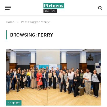
»
Home
Posts Tagged "ferry"
BROWSING:
FERRY
SOCIETAT