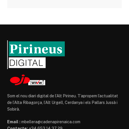
Som el nou diari digital de l’Alt Pirineu. T’apropem l’actualitat
de l’Alta Ribagorça, l’Alt Urgell, Cerdanya i els Pallars Jussà i
Sobirà.
Email :
mbellera@cadenapirenaica.com
Contacte:
+34 653 14 37 29