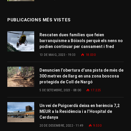
PUBLICACIONS MÉS VISTES
Rescaten dues famílies que feien
barranquisme a Bóixols perquè els nens no
podien continuar per cansament i fred
13 DE MAIG, 2023 - 19:33
18.030
Denuncien l’obertura d’una pista de més de
300 metres de llarg en una zona boscosa
protegida de Coll de Nargó
5 DE SETEMBRE, 2023 - 08:00
17.225
Un veí de Puigcerdà deixa en herència 7,2
MEUR a la Residència i a l’Hospital de
Cerdanya
20 DE DESEMBRE, 2022 - 11:49
9.530