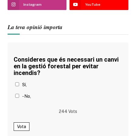
Instagram
YouTube
La teva opinió importa
Consideres que és necessari un canvi
en la gestió forestal per evitar
incendis?
Sí,
- No,
244
Vots
Vota